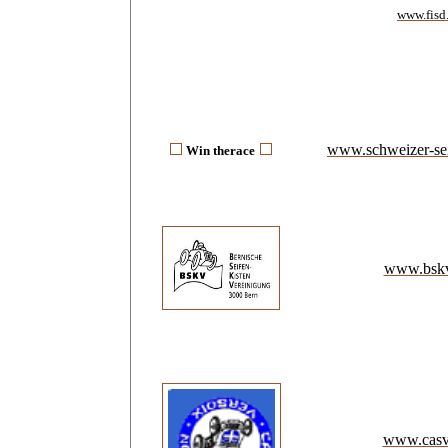
www.fisd.
www.schweizer-sei
Win
t
herace
www.bskv
www.casv