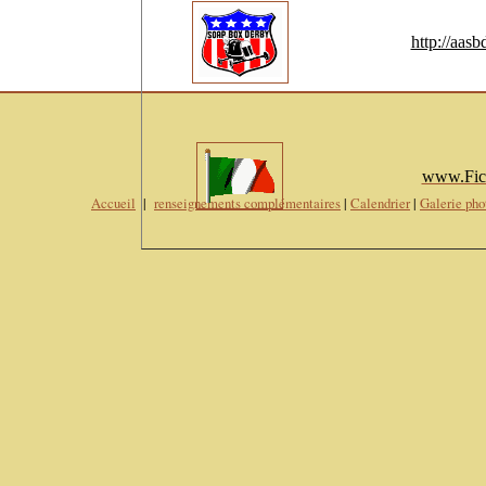
http://aasb
www.Fics
Accueil
|
r
enseignements complémentaires
|
Calendrier
|
Galerie pho