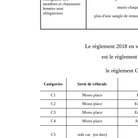
membres et chaussures
munir chaqu
fermées sont
obligatoires
plus d'une sangle de remo
Le règlement 2018 en vi
est le règlemen
le règlement 
Catégories
Sorte de véhicule
C1
Mono place
C2
Mono place
En
C3
Mono place
En
C4
Mono place
A
C5
side car (en duo)