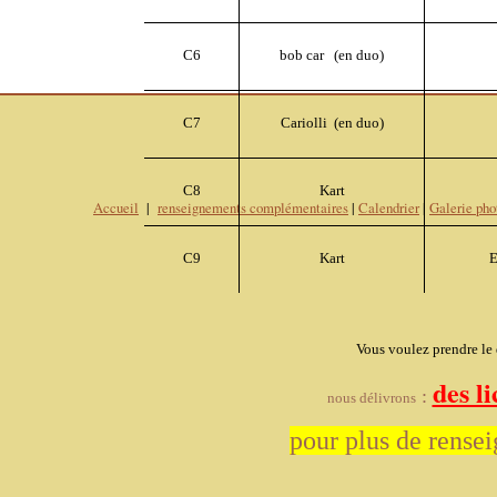
C6
bob car (en duo)
C7
Cariolli (en duo)
C8
Kart
Accueil
|
r
enseignements complémentaires
|
Calendrier
|
Galerie pho
C9
Kart
E
Vous voulez prendre le 
des l
:
nous délivrons
pour plus de rense